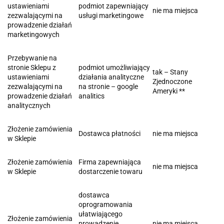
ustawieniami
podmiot zapewniający
nie ma miejsca
zezwalającymi na
usługi marketingowe
prowadzenie działań
marketingowych
Przebywanie na
stronie Sklepu z
podmiot umożliwiający
tak – Stany
ustawieniami
działania analityczne
Zjednoczone
zezwalającymi na
na stronie – google
Ameryki **
prowadzenie działań
analitics
analitycznych
Złożenie zamówienia
Dostawca płatności
nie ma miejsca
w Sklepie
Złożenie zamówienia
Firma zapewniająca
nie ma miejsca
w Sklepie
dostarczenie towaru
dostawca
oprogramowania
ułatwiającego
Złożenie zamówienia
prowadzenie
nie ma miejsca