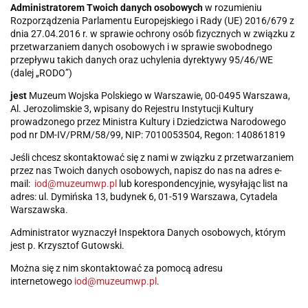
Administratorem Twoich danych osobowych
w rozumieniu
Rozporządzenia Parlamentu Europejskiego i Rady (UE) 2016/679 z
dnia 27.04.2016 r. w sprawie ochrony osób fizycznych w związku z
przetwarzaniem danych osobowych i w sprawie swobodnego
przepływu takich danych oraz uchylenia dyrektywy 95/46/WE
(dalej „RODO”)
jest
Muzeum Wojska Polskiego w Warszawie, 00-0495 Warszawa,
Al. Jerozolimskie 3, wpisany do Rejestru Instytucji Kultury
prowadzonego przez Ministra Kultury i Dziedzictwa Narodowego
pod nr DM-IV/PRM/58/99, NIP: 7010053504, Regon: 140861819
Jeśli chcesz skontaktować się z nami w związku z przetwarzaniem
przez nas Twoich danych osobowych, napisz do nas na adres e-
mail:
iod@muzeumwp.pl
lub korespondencyjnie, wysyłając list na
adres: ul. Dymińska 13, budynek 6, 01-519 Warszawa, Cytadela
Warszawska.
Administrator wyznaczył Inspektora Danych osobowych, którym
jest p. Krzysztof Gutowski.
Można się z nim skontaktować za pomocą adresu
internetowego
iod@muzeumwp.pl
.